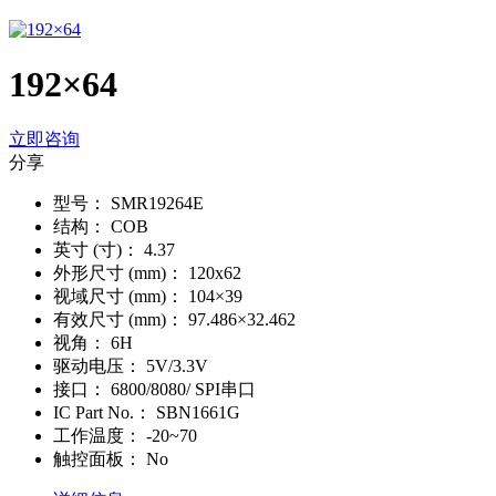
192×64
立即咨询
分享
型号：
SMR19264E
结构：
COB
英寸 (寸)：
4.37
外形尺寸 (mm)：
120x62
视域尺寸 (mm)：
104×39
有效尺寸 (mm)：
97.486×32.462
视角：
6H
驱动电压：
5V/3.3V
接口：
6800/8080/ SPI串口
IC Part No.：
SBN1661G
工作温度：
-20~70
触控面板：
No