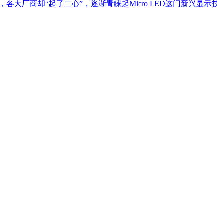
大厂商却“起了二心”，逐渐青睐起Micro LED这门新兴显示技术