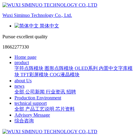
Wuxi Siminuo Technology Co., Ltd.
简体中文
Pursue excellent quality
18662277330
Home page
product
字符点阵模块
图形点阵模块
OLED系列
内置中文字库模
块
TFT彩屏模块
COG液晶模块
about Us
news
全部
公司新闻
行业资讯
招聘
Production Environment
technical support
全部
产品工艺说明
芯片资料
Advisory Message
综合咨询