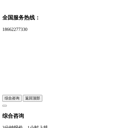
全国服务热线：
18662277330
无锡市斯迈诺科技有限公司
联系人：雷爱文
电话：0510-68065297
电话：18662277330
Email:308183018@qq.com
地址：江苏省无锡市惠山区惠山大道9号
综合咨询
返回顶部
综合咨询
3分钟报价，1小时上线