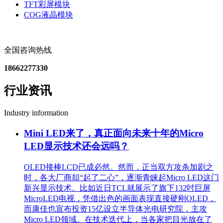
TFT彩屏模块
COG液晶模块
全国咨询热线
18662277330
行业资讯
Industry information
Mini LED来了，真正面向未来十年的Micro
LED显示技术还会远吗？
OLED接棒LCD已成必然。然而，正当双方攻杀加剧之
时，各大厂商却“起了二心”，逐渐青睐起Micro LED这门
新兴显示技术。比如近日TCL就展示了旗下132吋巨屏
MicroLED电视，凭借出色的画面表现直接硬刚OLED，
而康佳也宣布投资15亿设立半导体光电研究院，主攻
Micro LED领域。在技术迭代上，当各家把目光放在了