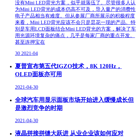
没有Mini LED背光方案，似乎就落伍了。尽管很多人认
为Mini LED背光的成本仍高不可及，导入量产的消费性
电子产品相当有难度。但从参展厂商所展示的积极程度
来看，Mini LED背光应该不会只是昙花一现的产品。特
别是车用LCD面板结合Mini LED背光的方案，解决了车
用光源环境复杂的痛点，几乎是每家厂商的重点开发。
甚至连押宝在
30
2021-04
夏普宣布第五代IGZO技术，8K 120Hz，
OLED面板亦可用
2021-04-30
全球汽车用显示面板市场开始进入缓慢成长但
是激烈竞争的时期
2021-04-30
液晶拼接拼缝大跃进 从业企业该如何应对