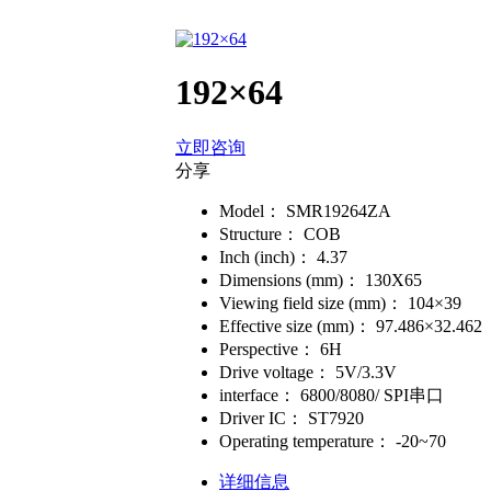
192×64
立即咨询
分享
Model：
SMR19264ZA
Structure：
COB
Inch (inch)：
4.37
Dimensions (mm)：
130X65
Viewing field size (mm)：
104×39
Effective size (mm)：
97.486×32.462
Perspective：
6H
Drive voltage：
5V/3.3V
interface：
6800/8080/ SPI串口
Driver IC：
ST7920
Operating temperature：
-20~70
详细信息