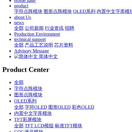
Home page
product
字符点阵模块
图形点阵模块
OLED系列
内置中文字库模
about Us
news
全部
公司新闻
行业资讯
招聘
Production Environment
technical support
全部
产品工艺说明
芯片资料
Advisory Message
简体中文
Product Center
全部
字符点阵模块
图形点阵模块
OLED系列
全部
字符OLED
图形OLED
彩色OLED
内置中文字库模块
TFT彩屏模块
全部
TFT LCD模组
标准TFT模块
COG液晶模块