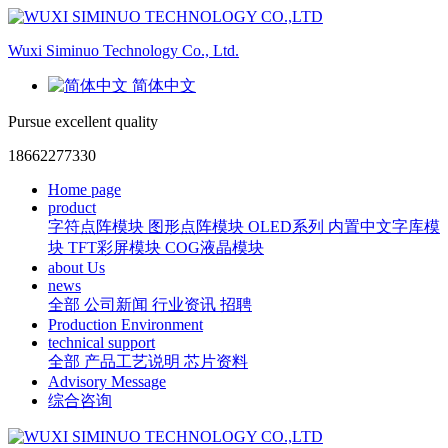
Wuxi Siminuo Technology Co., Ltd.
简体中文
Pursue excellent quality
18662277330
Home page
product
字符点阵模块
图形点阵模块
OLED系列
内置中文字库模
块
TFT彩屏模块
COG液晶模块
about Us
news
全部
公司新闻
行业资讯
招聘
Production Environment
technical support
全部
产品工艺说明
芯片资料
Advisory Message
综合咨询