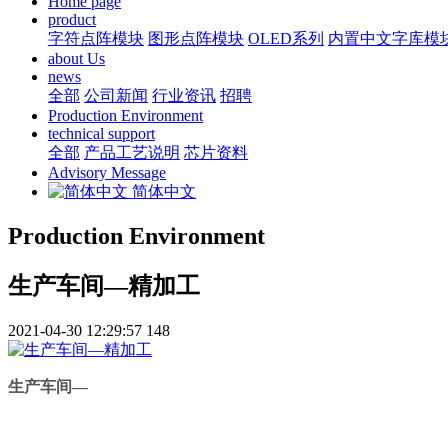
Home page
product
字符点阵模块
图形点阵模块
OLED系列
内置中文字库模
about Us
news
全部
公司新闻
行业资讯
招聘
Production Environment
technical support
全部
产品工艺说明
芯片资料
Advisory Message
简体中文
Production Environment
生产车间—精加工
2021-04-30 12:29:57
148
生产车间—