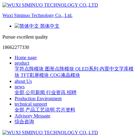
Wuxi Siminuo Technology Co., Ltd.
简体中文
Pursue excellent quality
18662277330
Home page
product
字符点阵模块
图形点阵模块
OLED系列
内置中文字库模
块
TFT彩屏模块
COG液晶模块
about Us
news
全部
公司新闻
行业资讯
招聘
Production Environment
technical support
全部
产品工艺说明
芯片资料
Advisory Message
综合咨询