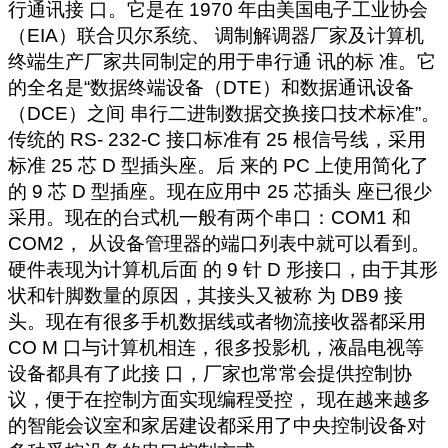
行通讯接
口。它是在
1970
年由美国电子工业协会
（
EIA
）联合贝尔系统、
调制解调器厂家及计算机
终端生产厂家共同制定的用于串行通
讯的标 准。它
的全名是
“
数据终端设备（
DTE
）和数据通讯设备
（
DCE
）之间 串行二进制数据交换接口技术标准
”
。
传统的
RS-
232-C
接口标准有
25
根信号线，采用
标准
25
芯
D
型插头座。后
来的
PC
上使用简化了
的
9
芯
D
型插座。现在应用中
25
芯插头
座已很少
采用。现在的台式机一般有两个串口：
COM1
和
COM2
，
从设备管理器的端口列表中就可以看到。
硬件表现为计算机后面
的
9
针
D
形接口，由于其形
状和针脚数量的原因，其接头又被称
为
DB9
接
头。现在有很多手机数据线或者物流接收器都采用
CO
M
口与计算机相连，很多投影机，液晶电视等
设备都具有了此接
口，厂家也常常会提供控制协
议，便于在控制方面实现编程受控，
现在越来越多
的智能会议室和家居建设都采用了中央控制设备对