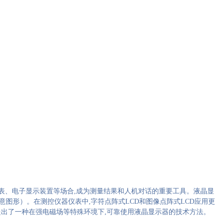
表、电子显示装置等场合
,
成为测量结果和人机对话的重要工具。液晶显
意图形）。在测控仪器仪表中
,
字符点阵式
LCD
和图像点阵式
LCD
应用更
提出了一种在强电磁场等特殊环境下
,
可靠使用液晶显示器的技术方法。