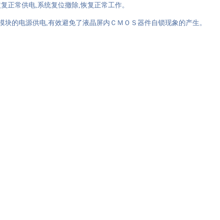
恢复正常供电
,
系统复位撤除
,
恢复正常工作。
模块的电源供电
,
有效避免了液晶屏内ＣＭＯＳ器件自锁现象的产生。