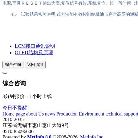
电源
,
而且ＲＥＳＥＴ输出为高
,
复位信号有效
,
系统复位。过一段时间（
4.3
试验结果实验表明
,
该方法能有效控制绝缘油击穿时高压的通
LCM接口通讯说明
OLED结构及原理
综合咨询
返回顶部
综合咨询
3分钟报价，1小时上线
今日不提醒
Home page
about Us
news
Production Environment
technical suppor
2010-2035
江苏省无锡市惠山惠山大道9号
0510-85096606
Powered by
MetInfo 8.0
©2008-2026
MetInfo Inc.