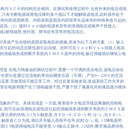
结构与ＳＣＲ的结构完全相同。在测试和使用过程中
,
当有外来的电压或电
断
,
只有关断电源或将电压降到某个值以下才能解除该电流
,
此时器件处于
因和内部原因两类。内部原因是因其内部双寄生晶体管的特殊构造引起的
,
还高
;
（
2
）接到Ｖｄｄ端的电源有异常的浪涌电压或噪声干扰侵入
;
或γ射线辐照
,
使衬底、阱等处有异常的电流流过。
对具体产生自锁的原因采取相应的措施
,
具体为以下几种方案
:
（
1
）输入
关引起的动态压降也易引起自锁。此时可在Ｖｄｄ和Ｖｓｓ间接入电容
,
的强磁场形成前断开系统内ＣＭＯＳ器件的供电
,
躲过强磁场后继续上电
理是
:
在电力绝缘油的测试过程中
,
需要一个可调的高压电压
,
该电压加在
产生部分是通过交流电机带动自耦变压器（可调）
,
产生
0
～
220
Ｖ的交流
现花屏
,
导致系统不能正常工作。经过反复实验发现
,
造成系统工作失常的
变在电路周围产生了强电磁场干扰
,
严重干扰了暴露在外的液晶显示模块
现象的产生。具体实现是
:
一方面
,
将系统中大电流导线远离微机控制电
生
,
则可在由浪涌电压或电流引起的强磁场形成前断开系统内ＣＭＯＳ器
晶显示屏的供电
;
Ｕ
1
为Ｄ触发器
,
当ＳＤ
=
Ｈ
,
ＣＤ
=
Ｌ时
,
Ｑ
=
Ｌ
;
当ＳＤ
=
Ｌ
,
冲
,
触发器ＣＤ为低
,
满位开关输入高电平信号
,
此时Ｑ
=
Ｌ低
,
Ｊ
1
继电器闭
时因Ｃ
3
电容两端电压不能突变
,
Ｕ
4
输出正脉冲
,
Ｊ
2
动作
,
断开液晶屏供电