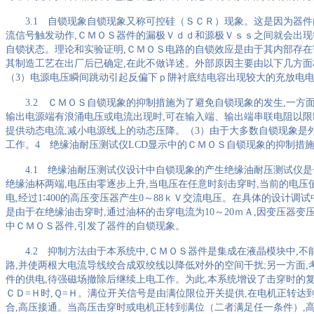
3.1
自锁现象自锁现象又称可控硅（ＳＣＲ）现象。这是因为器件
流信号触发动作
,
ＣＭＯＳ器件的漏极Ｖｄｄ和源极Ｖｓｓ之间就会出现
自锁状态。理论和实验证明
,
ＣＭＯＳ电路的自锁效应是由于其内部存在
其制造工艺在出厂后已确定
,
在此不做详述。外部原因主要由以下几方面
（
3
）电源电压瞬间跳动引起反偏下ｐ阱衬底结电容出现较大的充放电
3.2
ＣＭＯＳ自锁现象的抑制措施为了避免自锁现象的发生
,
一方
输出电源端有浪涌电压或电流出现时
,
可在输入端、输出端串联电阻以限
提供动态电流
,
减小电源线上的动态压降。（
3
）由于大多数自锁现象是
工作。
4
绝缘油耐压测试仪
LCD
显示中的ＣＭＯＳ自锁现象的抑制措
4.1
绝缘油耐压测试仪设计中自锁现象的产生绝缘油耐压测试仪是
绝缘油杯两端
,
电压由零逐步上升
,
当电压在任意时刻击穿时
,
当前的电压
电
,
经过
1
∶
400
的高压变压器产生
0
～
88
ｋＶ交流电压。在具体的设计调试
是由于在绝缘油击穿时
,
通过油杯的击穿电流为
10
～
20
ｍＡ
,
因变压器变
中ＣＭＯＳ器件
,
引发了器件的自锁现象。
4.2
抑制方法由于本系统中
,
ＣＭＯＳ器件是集成在液晶模块中
,
不
路
,
并使两根大电流导线绞合成双绞线以降低对外的空间干扰
;
另一方面
,
件的供电
,
待强磁场撤除后继续上电工作。为此
,
本系统增设了击穿时的
ＣＤ
=
Ｈ时
,
Ｑ
=
Ｈ。满位开关信号是由满位限位开关提供
,
在电机正转达
合
,
高压接通。当高压击穿时或电机正转到满位（二者满足任一条件）
,