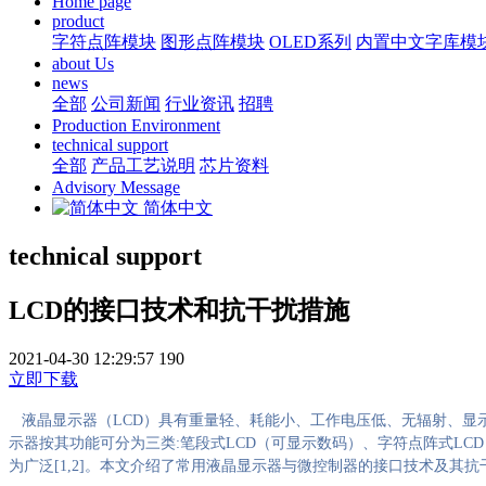
Home page
product
字符点阵模块
图形点阵模块
OLED系列
内置中文字库模
about Us
news
全部
公司新闻
行业资讯
招聘
Production Environment
technical support
全部
产品工艺说明
芯片资料
Advisory Message
简体中文
technical support
LCD的接口技术和抗干扰措施
2021-04-30 12:29:57
190
立即下载
液晶显示器（
LCD
）具有重量轻、耗能小、工作电压低、无辐射、显
示器按其功能可分为三类
:
笔段式
LCD
（可显示数码）、字符点阵式
LCD
为广泛
[1,2]
。本文介绍了常用液晶显示器与微控制器的接口技术及其抗