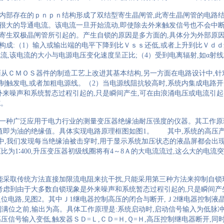
内部存在的ｐｎｐｎ结构形成了双结型寄生晶闸管
,
此寄生晶闸管的电路
很大的导通电流。该电流一旦开始流动
,
即使除去外来触发信号也不会中
寄生双极晶闸管所引起的。产生自锁的原因是多方面的
,
具体分为外部原
构成
:
（
1
）输入或输出端的电平下降到比Ｖｓｓ还低
,
或者上升到比Ｖｄｄ
电流
,
该电流的大小与电源电压变化速度呈正比
;
（
4
）受到电离辐射
,
如α射线
面从ＣＭＯＳ器件的制造工艺上改进其基本结构
,
另一方面在电路设计中
,
针
制触发电
,
或者加粗电源线。（
2
）当电源线阻抗较高时
,
系统内集成电路开
外来噪声和系统暂态过程引起的
,
只是瞬间产生
,
可在由浪涌电压或电流引起
施。
一种广泛应用于电力行业的测量变压器绝缘油耐压强度的仪器。其工作原
值即为油的绝缘值。具体实现电路原理框图如图
1
。 其中
,
系统的高压
中
,
我们发现每当绝缘油被击穿时
,
用于显示系统加压状态的液晶屏都会出
压比为
1
∶
400,
升压变压器初级线圈将有
4
～
8
Ａ的大电流流过
,
这么大的电流突
能采取传统方法直接加限流电阻来抗干扰
,
只能采用第三种方法来抑制自锁
考虑到由于大多数自锁现象是外来噪声和系统暂态过程引起的
,
只是瞬间产
复位电路
,
见图
2
。其中Ｊ
1
继电器控制高压的闭合与断开
,
Ｊ
2
继电器控制液
到满位之前
,
输出为高。具体工作原理是
:
系统启动时
,
启动信号输入为低脉
高压信号输入变低
,
触发器ＳＤ
=
Ｌ
,
ＣＤ
=
Ｈ
,
Ｑ
=
Ｈ
,
高压控制继电器断开
,
同