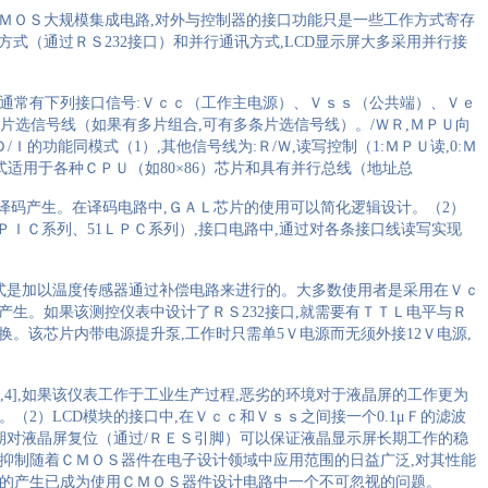
ＭＯＳ大规模集成电路
,
对外与控制器的接口功能只是一些工作方式寄存
方式（通过ＲＳ
232
接口）和并行通讯方式
,LCD
显示屏大多采用并行接
通常有下列接口信号
:
Ｖｃｃ（工作主电源）、Ｖｓｓ（公共端）、Ｖｅ
片选信号线（如果有多片组合
,
可有多条片选信号线）。
/
ＷＲ
,
ＭＰＵ向
Ｄ
/
Ｉ的功能同模式（
1
）
,
其他信号线为
:
Ｒ
/
Ｗ
,
读写控制（
1:
ＭＰＵ读
,0:
Ｍ
式适用于各种ＣＰＵ（如
80
×
86
）芯片和具有并行总线（地址总
译码产生。在译码电路中
,
ＧＡＬ芯片的使用可以简化逻辑设计。（
2
）
ＰＩＣ系列、
51
ＬＰＣ系列）
,
接口电路中
,
通过对各条接口线读写实现
式是加以温度传感器通过补偿电路来进行的。大多数使用者是采用在Ｖｃ
产生。如果该测控仪表中设计了ＲＳ
232
接口
,
就需要有ＴＴＬ电平与Ｒ
换。该芯片内带电源提升泵
,
工作时只需单
5
Ｖ电源而无须外接
12
Ｖ电源
,
,4],
如果该仪表工作于工业生产过程
,
恶劣的环境对于液晶屏的工作更为
。（
2
）
LCD
模块的接口中
,
在Ｖｃｃ和Ｖｓｓ之间接一个
0.1
μＦ的滤波
期对液晶屏复位（通过
/
ＲＥＳ引脚）可以保证液晶显示屏长期工作的稳
抑制随着ＣＭＯＳ器件在电子设计领域中应用范围的日益广泛
,
对其性能
的产生已成为使用ＣＭＯＳ器件设计电路中一个不可忽视的问题。