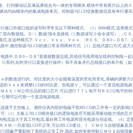
路、行列驱动以及液晶屏组合为一体的专用模块
,
模块中常有两片以上的Ｃ
驱动均由模块内的集成电路来完。控制器与
LCD
交换数据信息有串行通讯
并行接口外接口线的读写时序常见以下两种模式。（
1
）
8080
模式
,
这类模式
7,
双向数据线。Ｄ
/
Ｉ
,
数据
/
指令选择线（
1:
数据读写
,0:
命令读写）。
/
ＣＳ
,
模式
,
在这种模式下
,
Ｖｃｃ、Ｖｓｓ、Ｖｅｅ、
/
ＲＥＳ、ＤＢ
0
～ＤＢ
7
、
电路中
,
微控制器与
LCD
的接口常采用两种方式
:
（
1
）总线式接口方式
,
该方
口电路中
,
ＤＢ
0
～ＤＢ
7
直接接数据总线
,
其他信号线用地址线和控制线一起
Ｓ
51
系列
,
此时并行口直接进行操作）和不具备并行总线接口的单片机（如
ｅｅ的数值进行的。对比度的大小会随着温度的变化而变化
,
准确的调整方
适的Ｖｅｅ来调整
LCD
的对比度。负电源Ｖ＿可以通过一个直流电源电路
是ＭＡＸＩＭ公司出品的接口芯片
,
可以进行ＴＴＬ电平与ＲＳ
232
电平的转
个引脚可以代替一个直流电源电路。
缆连接于主控板上。测控仪表内部的电磁干扰对
LCD
的工作有一定的影响
[3
即可
:
（
1
）主板上与
LCD
模块接口的逻辑电路尽可能采用驱动能力强的芯片
的电流远大于其工作电流
,
最好将工作电源和背光电源分别走线。（
4
）定
ＲＡＭ
,
一旦发现
LCD
不正常
,
可以对
LCD
复位。
3
ＣＭＯＳ自锁现象及其
锁
[5]
现象严重影响了系统的正常工作
,
因此
,
如何有效抑制ＣＭＯＳ自锁现象