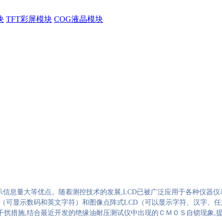
块
TFT彩屏模块
COG液晶模块
示信息量大等优点。随着测控技术的发展
,LCD
已被广泛应用于各种仪器仪
（可显示数码和英文字符）和图像点阵式
LCD
（可以显示字符、汉字、任
干扰措施
,
结合最近开发的绝缘油耐压测试仪中出现的ＣＭＯＳ自锁现象
,