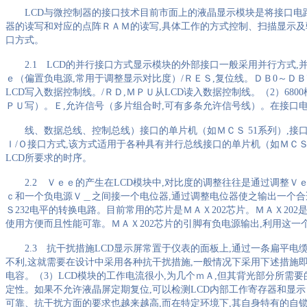
LCD
与微控制器的接口技术目前市面上的液晶显示模块是将接口电
器的读写和对应的点阵ＲＡＭ的读写
,
具体工作的方式控制、扫描显示及
口方式。
2.1 LCD
的并行接口方式显示模块的外部接口一般采用并行方式
,
ｅ（偏置负电源
,
常用于调整显示对比度）
/
ＲＥＳ
,
复位线。ＤＢ
0
～ＤＢ
LCD
写入数据控制线。
/
ＲＤ
,
ＭＰＵ从
LCD
读入数据控制线。（
2
）
6800
ＰＵ写）。Ｅ
,
允许信号（多片组合时
,
可有多条允许信号线）。在接口
线、数据总线、控制总线）接口的单片机（如ＭＣＳ
51
系列）
,
接
Ｉ
/
Ｏ接口方式
,
该方式适用于各种具有并行总线接口的单片机（如ＭＣ
LCD
所要求的时序。
2.2
Ｖｅｅ的产生在
LCD
模块中
,
对比度的调整往往是通过调整Ｖ
ｃ和一个负电源Ｖ＿之间接一个电位器
,
通过调整电位器使之输出一个合
Ｓ
232
电平的转换电路。目前常用的芯片是ＭＡＸ
202
芯片。ＭＡＸ
202
使用方便而且性能可靠。ＭＡＸ
202
芯片的引脚有负电源输出
,
利用这一
2.3
抗干扰措施
LCD
显示屏常置于仪表的面板上
,
通过一条扁平电
不利
,
这就需要在设计中采用各种抗干扰措施
,
一般情况下采用下述措施
电容。（
3
）
LCD
模块的工作电流很小
,
为几个ｍＡ
,
但其背光部分所需要
定性。如果不允许液晶屏定期复位
,
可以检测
LCD
内部工作寄存器和显示
可靠、抗干扰方面的要求也越来越高
,
而在特定环境下
,
其自身特有的自