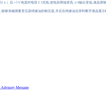
约
1
ｓ）后
,+5
Ｖ电源对电容Ｃ
3
充电
,
使电容两端变高
,
Ｕ
4
输出变低
,
液晶屏
断
,
能够准确测量变压器绝缘油的耐压值
,
并且在绝缘油击穿时断开液晶显示
t
Advisory Message